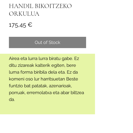
HANDIL BIKOITZEKO
ORKULUA
Price
175,45 €
Out of Stock
Airea eta lurra lurra biratu gabe. Ez
ditu zizareak kalterik egiten, bere
luma forma biribila dela eta. Ez da
komeni oso lur harritsuetan Beste
funtzio bat patatak, azenarioak,
porruak, erremolatxa eta abar biltzea
da.
DISPONIBLE